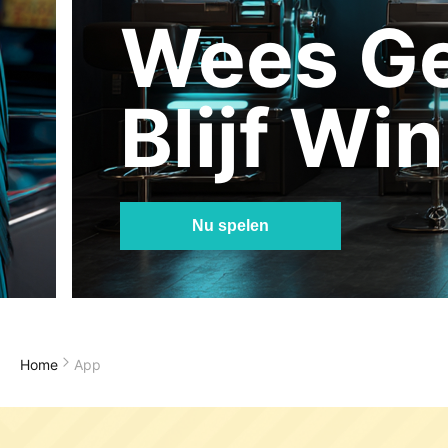
Wees Ge
Blijf Wi
Nu spelen
Home
App