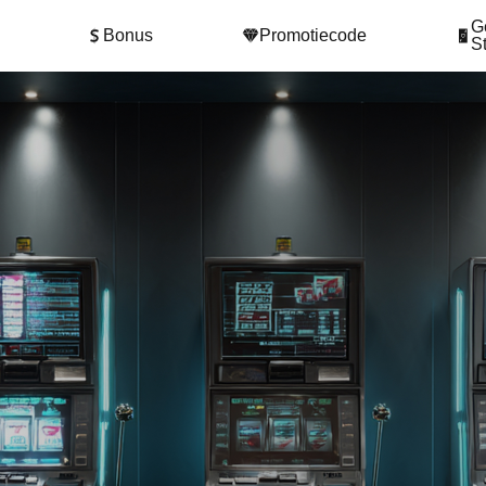
G
Bonus
Promotiecode
S