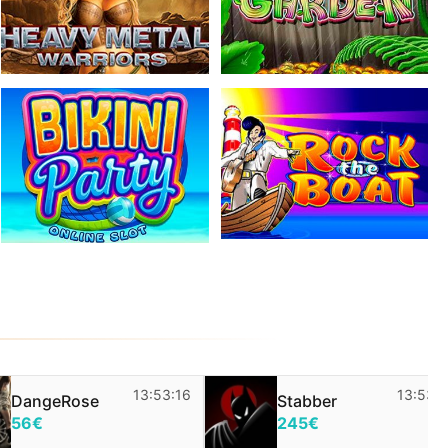
13:53:16
13:53:
DangeRose
Stabber
56€
245€