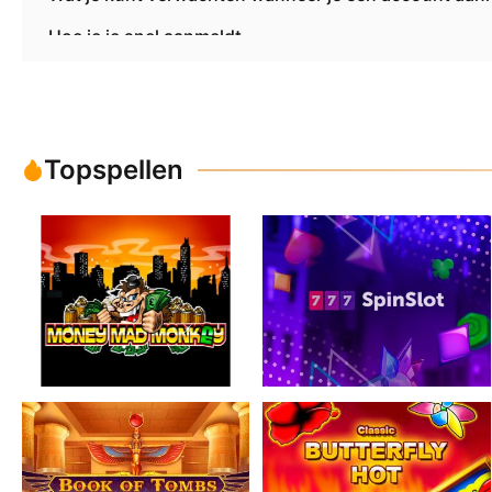
Hoe je je snel aanmeldt
Weten wat nieuwe gebruikers moeten doen om hun ac
Manieren om snel geld aan je account toe te voegen 
Alternatieve betalingsmethoden
Topspellen
Aanbevelingen voor Nederlands-spelers
De beste aanmeldingsbonus kiezen
Kijken naar de verschillende soorten games in de 
Speelautomaten: oude en nieuwe versies
Tafelspelcollectie
Toegang krijgen tot live casino-functies op je telefo
Hoe je live dealer-ruimtes binnenkomt