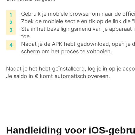
Om verder te gaan:
Gebruik je mobiele browser om naar de offic
Zoek de mobiele sectie en tik op de link di
Sta in het beveiligingsmenu van je apparaat
toe.
Nadat je de APK hebt gedownload, open je de
scherm om het proces te voltooien.
Nadat je het hebt geïnstalleerd, log je in op je ac
Je saldo in € komt automatisch overeen.
Handleiding voor iOS-gebru