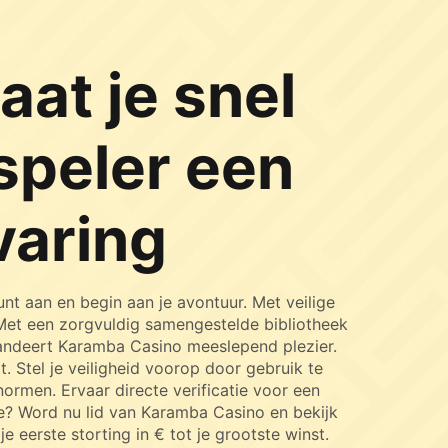
at je snel
speler een
aring
nt aan en begin aan je avontuur. Met veilige
 Met een zorgvuldig samengestelde bibliotheek
arandeert Karamba Casino meeslepend plezier.
 Stel je veiligheid voorop door gebruik te
rmen. Ervaar directe verificatie voor een
ce? Word nu lid van Karamba Casino en bekijk
eerste storting in € tot je grootste winst.