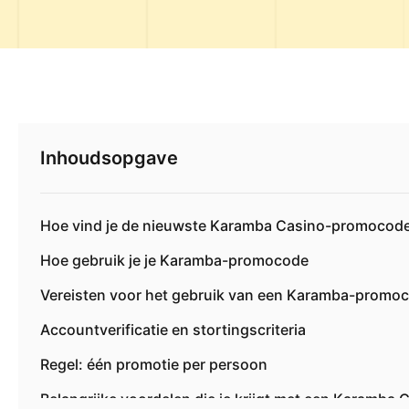
Inhoudsopgave
Hoe vind je de nieuwste Karamba Casino-promocode
Hoe gebruik je je Karamba-promocode
Vereisten voor het gebruik van een Karamba-promo
Accountverificatie en stortingscriteria
Regel: één promotie per persoon
Belangrijke voordelen die je krijgt met een Karamb