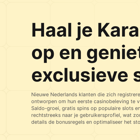
Haal je Ka
op en genie
exclusieve 
Nieuwe Nederlands klanten die zich registre
ontworpen om hun eerste casinobeleving te ver
Saldo-groei, gratis spins op populaire slots 
rechtstreeks naar je gebruikersprofiel, wat z
details de bonusregels en optimaliseer het st