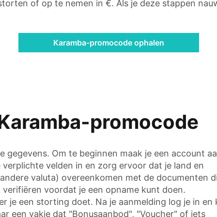
te storten of op te nemen in €. Als je deze stappen na
Karamba-promocode ophalen
je Karamba-promocode
 je gegevens. Om te beginnen maak je een account a
 verplichte velden in en zorg ervoor dat je land en
 andere valuta) overeenkomen met de documenten di
t verifiëren voordat je een opname kunt doen.
je een storting doet. Na je aanmelding log je in en k
aar een vakje dat "Bonusaanbod", "Voucher" of iets