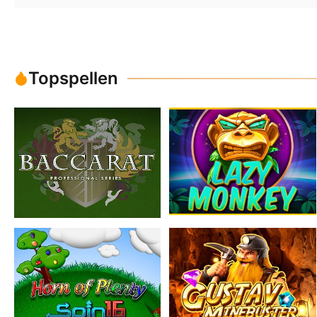
Meer kansen om te spelen
Speciale deals alleen voor leden
Je aanbod gebruiken bij aanmelden of een storting 
Topspellen
Veelgemaakte fouten die je moet vermijden bij het 
De regels en voorwaarden kennen die bij bonussen 
Limieten op opnames en inzetvereisten
Spellen die in aanmerking komen en vervaltermijnen
Het maximale halen uit bonuswinsten met Karamba 
Strategische speelmethoden
Tijdmanagement en aanbodstapeling
Promoties die momenteel beschikbaar zijn met Ka
Problemen oplossen wanneer een bonusvoucher nie