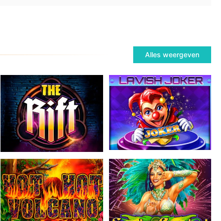
Alles weergeven