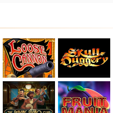
doen
gebruik van Karamba-codes
horen
Casino-promoties
ramba-promocodes
t werkt