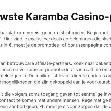
euwste Karamba Casino
a-platform vereist gerichte strategieën. Begin met 
. Hier vind je exclusieve deals en beloningen die slec
nt in €, moet je de promoties- of bonussenpagina con
van betrouwbare affiliate-partners. Zoek naar beken
eden en verzamelen promotiedetails in realtime om e
eldingen in. De mailinglijst levert directe updates
ogelijkheden die zijn gekoppeld aan je voorkeursbet
 die volgers soms toegang geven tot eenmalige invoer
ontact te komen met andere mensen. Regelmatige be
n aanbod gebruikt, moet je ervoor zorgen dat de code