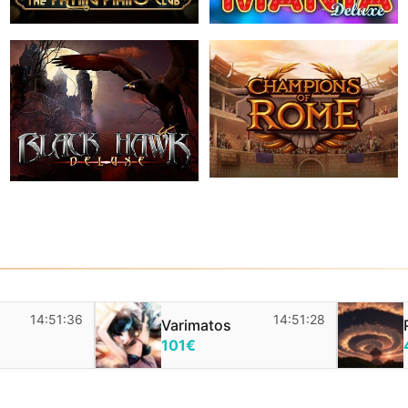
ino-aanbiedingen
14:51:36
14:51:28
Varimatos
101€